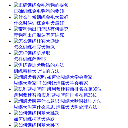
正确训练金毛狗狗的要领
什么时候训练金毛犬最好
带狗狗出门溜达有何讲究
怎么训练杜宾犬游泳
怎样训练萨摩耶
训练泰迪犬听话的方法
蝴蝶犬看家吗 如何让蝴蝶犬学会看家
凯利蓝梗智商 凯利蓝梗智商排名在第35位
蝴蝶犬叫声什么意思 蝴蝶犬吠叫处理方法
如何训练柯基犬跳跃