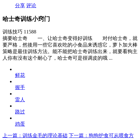
分享
评论
哈士奇训练小窍门
训练技巧
11588
摘要
哈士奇 一、让哈士奇变得好训练 对付哈士奇，就
要严格，然後用一些它喜欢吃的小食品来诱惑它，萝卜加大棒
策略是最佳训练方法。能不能把哈士奇训练出来，就要看狗主
人你有没有这个耐心了，哈士奇可是很调皮的哦 ...
鲜花
握手
雷人
路过
鸡蛋
上一篇：训练金毛的理论基础
下一篇：狗狗护食可从喂食方